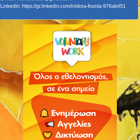
LinkedIn:
https://gr.linkedin.com/in/dora-founta-976ab451