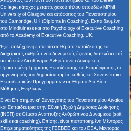
Απόφοιτος του Παντείου Πανεπιστημίου και του Deree
College, κάτοχος μεταπτυχιακού τίτλου σπουδών ΜPhil
University of Glasgow και απόφοιτος του Πανεπιστημίου
του Cambridge, UK (Diploma in Coaching). Εκπαιδευμένη
στο Mindfulness και στο Psychology of Executive Coaching
από το Academy of Executive Coaching, UK.
Έχει πολύχρονη εμπειρία σε θέματα εκπαίδευσης και
διαχείρισης ανθρώπινου δυναμικού, έχοντας διατελέσει επί
σειρά ετών Διευθύντρια Ανθρώπινου Δυναμικού,
Προϊσταμένη Τμήματος Εκπαίδευσης και Επιμόρφωσης σε
οργανισμούς του δημοσίου τομέα, καθώς και Συντονίστρια
Εκπαιδευτικών Προγραμμάτων σε Θέματα Διά Βίου
Μάθησης Ενηλίκων.
Είναι Επιστημονική Συνεργάτης του Πανεπιστημίου Αιγαίου
και Εκπαιδεύτρια στην Εθνική Σχολή Δημόσιας Διοίκησης
(INEΠ) σε Θέματα Ανάπτυξης Ανθρώπινου Δυναμικού (soft
skills και coaching). Επίσης, είναι πιστοποιημένη Μέντορας
Επιχειρηματικότητας της ΓΣΕΒΕΕ και του ΕΕΑ, Μέντορας