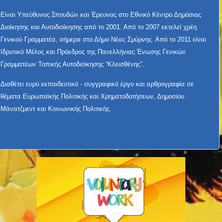
Είναι Υπεύθυνος Σπουδών και Έρευνας στο Εθνικό Κέντρο Δημόσιας
Διοίκησης και Αυτοδιοίκησης από το 2001. Από το 2007 εκτελεί χρέη
Γενικού Γραμματέα, σήμερα στο Δήμο Νέας Σμύρνης. Από το 2011 είναι
Ιδρυτικό Μέλος και Πρόεδρος της Πανελλήνιας Ένωσης Γενικών
Γραμματέων Τοπικής Αυτοδιοίκησης “Κλεισθένης”.
Διαθέτει ευρύ εκπαιδευτικό - συγγραφικό έργο και αρθρογραφία σε
θέματα Ευρωπαϊκής Πολιτικής και Χρηματοδοτήσεων, Δημοσίου
Μάνατζμεντ και Κοινωνικής Πολιτικής.