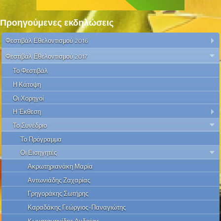
Προηγούμενες εκδηλώσεις
Φεστιβάλ Εθελοντισμού 2016
Φεστιβάλ Εθελοντισμού 2017
Το Φεστιβάλ
Η Κάτοψη
Οι Χορηγοί
Η Έκθεση
Το Συνέδριο
Το Πρόγραμμα
Οι Εισηγητές
Ακρωτηριανάκη Μαρία
Αντωνιάδης Ζαχαρίας
Γρηγοράκης Σωτήρης
Καραδάκης Γεώργιος-Παναγιώτης