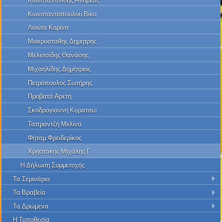
Κωνσταντινίδης Ανδρέας
Κωνσταντοπούλου Βίκυ
Λιούτα Κορίνα
Μακρυστάθης Δημήτρης
Μελισσίδης Θανάσης
Μιχαηλίδης Δημήτριος
Πετρόπουλος Σωτήρης
Προβατά Αρετή
Σκοδρογιάννη Κυρατσώ
Ταπραντζή Μελίνα
Φήταμ Φρειδερίκος
Χρηστάκης Μιχάλης Γ.
Η Δήλωση Συμμετοχής
Τα Σεμινάρια
Τα Βραβεία
Τα Δρώμενα
Η Τοποθεσία