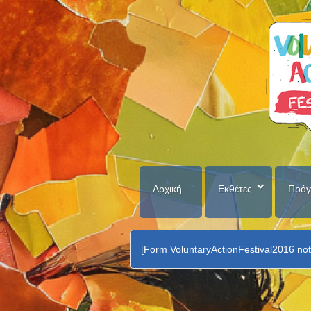
Αρχική
Εκθέτες
Πρόγ
[Form VoluntaryActionFestival2016 not