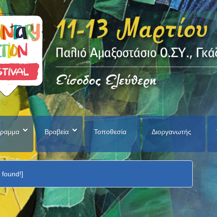
ραμμα
Βραβεία
Τοποθεσία
Διοργανωτής
 found!]