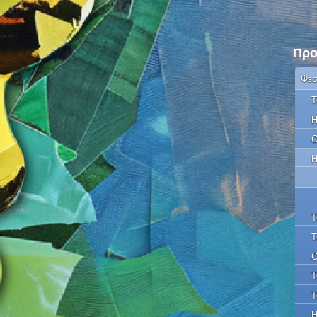
Προ
Φεσ
Τ
Η
Ο
Η
Τ
Τ
Ο
Τ
Τ
Η