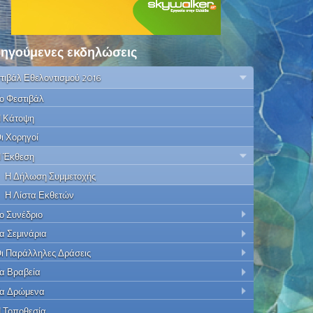
ηγούμενες εκδηλώσεις
τιβάλ Εθελοντισμού 2016
ο Φεστιβάλ
 Κάτοψη
ι Χορηγοί
 Έκθεση
Η Δήλωση Συμμετοχής
Η Λίστα Εκθετών
ο Συνέδριο
α Σεμινάρια
ι Παράλληλες Δράσεις
α Βραβεία
α Δρώμενα
 Τοποθεσία