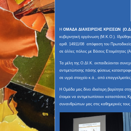
Η
ΟΜΑΔΑ ΔΙΑΧΕΙΡΙΣΗΣ ΚΡΙΣΕΩΝ (Ο.ΔΙ
κυβερνητική οργάνωση (Μ.Κ.Ο.). Ιδρύθηκε
αριθ. 14911/08 απόφαση του Πρωτοδικείο
σε άλλες πόλεις με Βάσεις Ετοιμότητας (
Τα μέλη της Ο.ΔΙ.Κ. εκπαιδεύονται συνε
αντιμετώπισης πάσης φύσεως καταστροφώ
σε υγρό στοιχείο κ.ά., από επαγγελματίε
Η Ομάδα μας δίνει ιδιαίτερη βαρύτητα στ
έτοιμοι να αντιμετωπίσουν καταστάσεις Κ
συνανθρώπων μας στις καθημερινές τους 