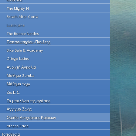
Riverbed
The Mighty N
Breath After Coma
Lustin Jane
The Bonnie Nettles
Παπασωτηρίου-Πανέλης
Bike Sale & Academy
Griego Latino
Ανοιχτή Αγκαλιά
Μάθημα Zumba
Μάθημα Yoga
Ζω.Ε.Σ.
Τα μπαλόνια της αγάπης
Άγγιγμα Ζωής
Ομάδα Διαχείρισης Κρίσεων
Athens Pride
 Τοποθεσία