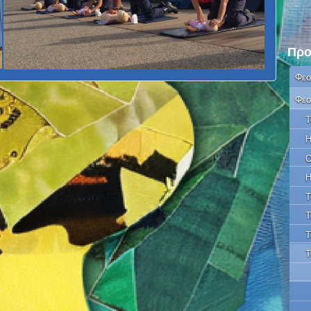
Προ
Φεσ
Φεσ
Τ
Η
Ο
Η
Τ
Τ
Τ
Τ