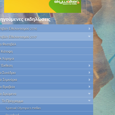
ηγούμενες εκδηλώσεις
τιβάλ Εθελοντισμού 2016
τιβάλ Εθελοντισμού 2017
ο Φεστιβάλ
 Κάτοψη
ι Χορηγοί
 Έκθεση
ο Συνέδριο
α Σεμινάρια
α Βραβεία
α Δρώμενα
Το Πρόγραμμα
Special Olympics Hellas