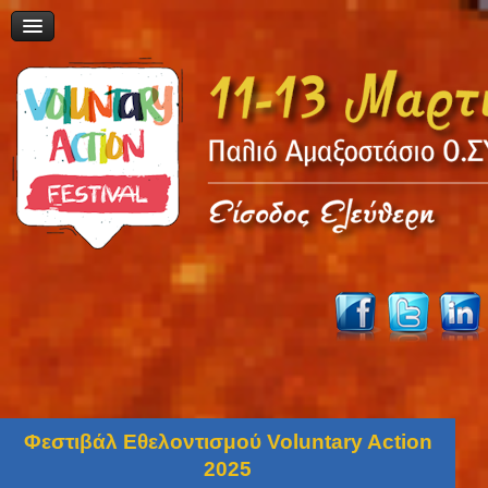
Φεστιβάλ Εθελοντισμού Voluntary Action
2025