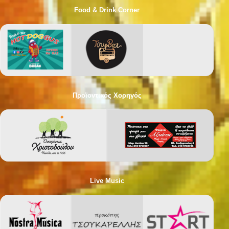
Food & Drink Corner
Προϊοντικός Χορηγός
Live Music