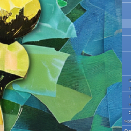
Ο
Τ
Τ
Η
Ο
Φεσ
Φεσ