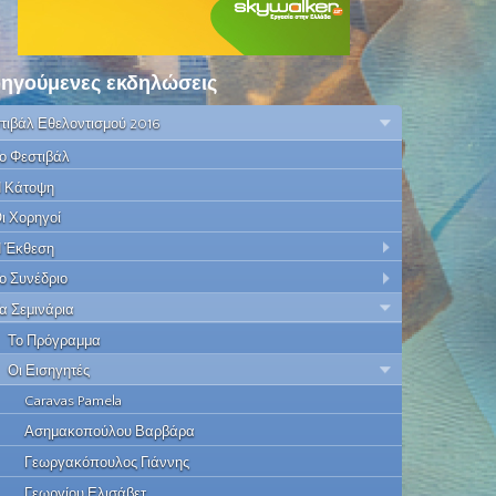
ηγούμενες εκδηλώσεις
τιβάλ Εθελοντισμού 2016
ο Φεστιβάλ
 Κάτοψη
ι Χορηγοί
 Έκθεση
ο Συνέδριο
α Σεμινάρια
Το Πρόγραμμα
Οι Εισηγητές
Caravas Pamela
Ασημακοπούλου Βαρβάρα
Γεωργακόπουλος Γιάννης
Γεωργίου Ελισάβετ