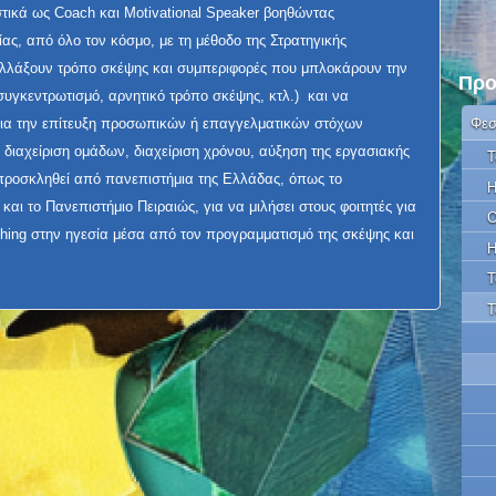
στικά ως Coach και Motivational Speaker βοηθώντας
ίας, από όλο τον κόσμο, με τη μέθοδο της Στρατηγικής
α αλλάξουν τρόπο σκέψης και συμπεριφορές που μπλοκάρουν την
Προ
 συγκεντρωτισμό, αρνητικό τρόπο σκέψης, κτλ.) και να
για την επίτευξη προσωπικών ή επαγγελματικών στόχων
Φεσ
διαχείριση ομάδων, διαχείριση χρόνου, αύξηση της εργασιακής
Τ
ι προσκληθεί από πανεπιστήμια της Ελλάδας, όπως το
Η
αι το Πανεπιστήμιο Πειραιώς, για να μιλήσει στους φοιτητές για
Ο
ching στην ηγεσία μέσα από τον προγραμματισμό της σκέψης και
Η
Τ
Τ