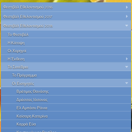
Φεστιβάλ Εθελοντισμού 2016
Φεστιβάλ Εθελοντισμού 2017
Φεστιβάλ Εθελοντισμού 2018
Το Φεστιβάλ
Η Κάτοψη
Οι Χορηγοί
Η Έκθεση
Το Συνέδριο
Το Πρόγραμμα
Οι Εισηγητές
Βράτιμος Θανάσης
Δράσσας Ιάσονας
Ελ Αμπάσυ Ράνια
Καίσαρη Κατερίνα
Καρρά Εύα