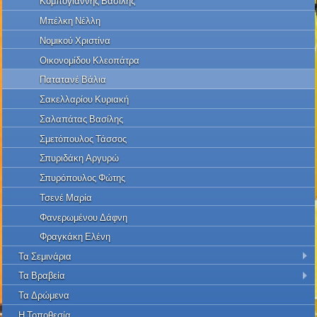
Κομπογιάννης Βασίλης
Μπέλκη Νέλλη
Νομικού Χριστίνα
Οικονομίδου Κλεοπάτρα
Πατατανέ Βάλια
Σακελλαρίου Κυριακή
Σαλαπάτας Βασίλης
Σμετόπουλος Τάσσος
Σπυριδάκη Αργυρώ
Σπυρόπουλος Φώτης
Τσενέ Μαρία
Φανερωμένου Δάφνη
Φραγκάκη Ελένη
Τα Σεμινάρια
Τα Βραβεία
Τα Δρώμενα
Η Τοποθεσία