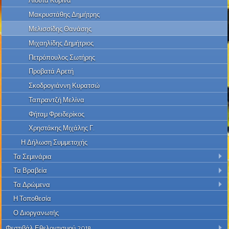
Λιούτα Κορίνα
Μακρυστάθης Δημήτρης
Μελισσίδης Θανάσης
Μιχαηλίδης Δημήτριος
Πετρόπουλος Σωτήρης
Προβατά Αρετή
Σκοδρογιάννη Κυρατσώ
Ταπραντζή Μελίνα
Φήταμ Φρειδερίκος
Χρηστάκης Μιχάλης Γ.
Η Δήλωση Συμμετοχής
Τα Σεμινάρια
Τα Βραβεία
Τα Δρώμενα
Η Τοποθεσία
Ο Διοργανωτής
Φεστιβάλ Εθελοντισμού 2018