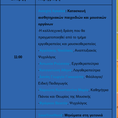
Ανοιχτή Αγκαλιά
: Κατασκευή
αισθητηριακών παιχνιδιών και μουσικών
οργάνων
-Η καλλιτεχνική δράση που θα
πραγματοποιηθεί από το τμήμα
εργοθεραπείας και μουσικοθεραπείας
-
Αγγελάκης Νικόλαος
, Αναπτυξιακός
11:00
Ψυχολόγος
-
Αντωνία Ρούσσου
, Εργοθεραπεύτρια
-
Κατσαντώνη Αθηνά
, Λογοθεραπεύτρια
-
Δανάη Γεωργία Γιακκούπη
, Φιλόλογος/
Ειδική Παιδαγωγός
-
Καρυώτη Κωνσταντίνα Μαρία
, Καθηγήτρια
Πιάνου και Θεωρίας της Μουσικής
-
Φράγκου Βενετία
, Ψυχολόγος
SaveYourHood
: Μηνύματα στη γειτονιά