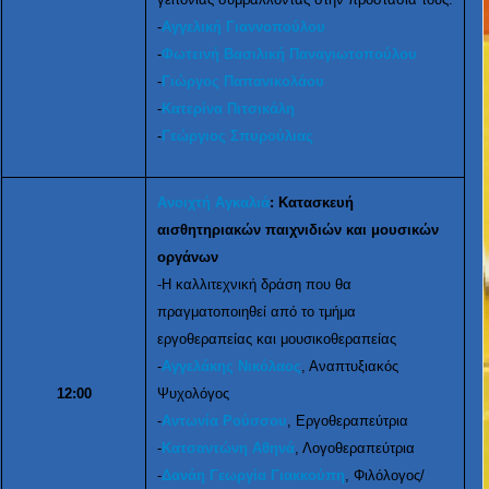
-
Αγγελική Γιαννοπούλου
-
Φωτεινή Βασιλική Παναγιωτοπούλου
-
Γιώργος Παπανικολάου
-
Κατερίνα Πιτσικάλη
-
Γεώργιος Σπυρούλιας
Ανοιχτή Αγκαλιά
: Κατασκευή
αισθητηριακών παιχνιδιών και μουσικών
οργάνων
-Η καλλιτεχνική δράση που θα
πραγματοποιηθεί από το τμήμα
εργοθεραπείας και μουσικοθεραπείας
-
Αγγελάκης Νικόλαος
, Αναπτυξιακός
12:00
Ψυχολόγος
-
Αντωνία Ρούσσου
, Εργοθεραπεύτρια
-
Κατσαντώνη Αθηνά
, Λογοθεραπεύτρια
-
Δανάη Γεωργία Γιακκούπη
, Φιλόλογος/