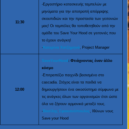
-Εργαστήριο κατασκευής ταμπελών με
μηνύματα για την αποτροπή απόρριψης
σκουπιδιών και την προστασία των γειτονιών
11:30
μας! Οι ταμπέλες θα τοποθετηθούν από την
ομάδα του Save Your Hood σε γειτονιές που
το έχουν ανάγκη!
-
Κατερίνα Χατζημηνά
, Project Manager
SaveYourHood
: Φτιάχνοντας έναν άλλο
κόσμο
-Επιτραπέζιο παιχνίδι βασισμένο στο
cascadia. Στόχος είναι τα παιδιά να
12:00
δημιουργήσουν ένα οικοσύστημα σύμφωνα με
τις ανάγκες όλων των οργανισμών έτσι ώστε
όλα να ζήσουν αρμονικά μεταξύ τους.
-
Βασίλης Σφακιανόπουλος
, Ιθύνων νους
Save your Hood