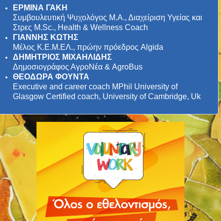
ΕΡΜΙΝΑ ΓΑΚΗ
Συμβουλευτική Ψυχολόγος Μ.Α., Διαχείριση Υγείας και
Στρες M.Sc., Health & Wellness Coach
ΓΙΑΝΝΗΣ ΚΩΤΗΣ
Μέλος Κ.Ε.Μ.ΕΛ., πρώην πρόεδρος Algida
ΔΗΜΗΤΡΙΟΣ ΜΙΧΑΗΛΙΔΗΣ
Δημοσιογράφος ΑγροΝέα & AgroBus
ΘΕΟΔΩΡΑ ΦΟΥΝΤΑ
Executive and career coach MPhil University of
Glasgow Certified coach, University of Cambridge, Uk