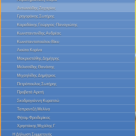
Αντωνιάδης Ζαχαρίας
Γρηγοράκης Σωτήρης
Καραδάκης Γεώργιος-Παναγιώτης
Κωνσταντινίδης Ανδρέας
Κωνσταντοπούλου Βίκυ
Λιούτα Κορίνα
Μακρυστάθης Δημήτρης
Μελισσίδης Θανάσης
Μιχαηλίδης Δημήτριος
Πετρόπουλος Σωτήρης
Προβατά Αρετή
Σκοδρογιάννη Κυρατσώ
Ταπραντζή Μελίνα
Φήταμ Φρειδερίκος
Χρηστάκης Μιχάλης Γ.
Η Δήλωση Συμμετοχής