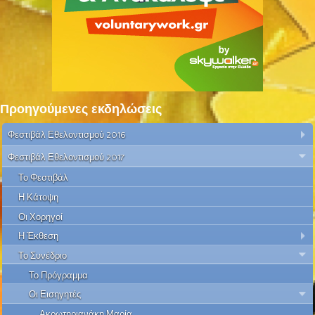
Προηγούμενες εκδηλώσεις
Φεστιβάλ Εθελοντισμού 2016
Φεστιβάλ Εθελοντισμού 2017
Το Φεστιβάλ
Η Κάτοψη
Οι Χορηγοί
Η Έκθεση
Το Συνέδριο
Το Πρόγραμμα
Οι Εισηγητές
Ακρωτηριανάκη Μαρία