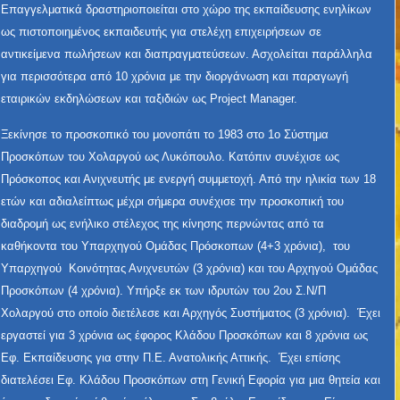
Επαγγελματικά δραστηριοποιείται στο χώρο της εκπαίδευσης ενηλίκων
ως πιστοποιημένος εκπαιδευτής για στελέχη επιχειρήσεων σε
αντικείμενα πωλήσεων και διαπραγματεύσεων. Ασχολείται παράλληλα
για περισσότερα από 10 χρόνια με την διοργάνωση και παραγωγή
εταιρικών εκδηλώσεων και ταξιδιών ως Project Manager.
Ξεκίνησε το προσκοπικό του μονοπάτι το 1983 στο 1ο Σύστημα
Προσκόπων του Χολαργού ως Λυκόπουλο. Κατόπιν συνέχισε ως
Πρόσκοπος και Ανιχνευτής με ενεργή συμμετοχή. Από την ηλικία των 18
ετών και αδιαλείπτως μέχρι σήμερα συνέχισε την προσκοπική του
διαδρομή ως ενήλικο στέλεχος της κίνησης περνώντας από τα
καθήκοντα του Υπαρχηγού Ομάδας Πρόσκοπων (4+3 χρόνια), του
Υπαρχηγού Κοινότητας Ανιχνευτών (3 χρόνια) και του Αρχηγού Ομάδας
Προσκόπων (4 χρόνια). Υπήρξε εκ των ιδρυτών του 2ου Σ.Ν/Π
Χολαργού στο οποίο διετέλεσε και Αρχηγός Συστήματος (3 χρόνια). Έχει
εργαστεί για 3 χρόνια ως έφορος Κλάδου Προσκόπων και 8 χρόνια ως
Εφ. Εκπαίδευσης για στην Π.Ε. Ανατολικής Αττικής. Έχει επίσης
διατελέσει Εφ. Κλάδου Προσκόπων στη Γενική Εφορία για μια θητεία και