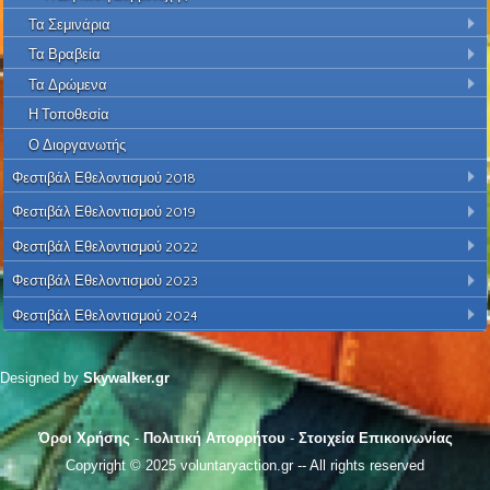
Τα Σεμινάρια
Τα Βραβεία
Τα Δρώμενα
Η Τοποθεσία
Ο Διοργανωτής
Φεστιβάλ Εθελοντισμού 2018
Φεστιβάλ Εθελοντισμού 2019
Φεστιβάλ Εθελοντισμού 2022
Φεστιβάλ Εθελοντισμού 2023
Φεστιβάλ Εθελοντισμού 2024
Designed by
Skywalker.gr
Όροι Χρήσης
-
Πολιτική Απορρήτου
-
Στοιχεία Επικοινωνίας
Copyright © 2025 voluntaryaction.gr -- All rights reserved